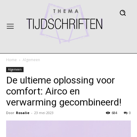
Home
Algemeen
Algemeen
De ultieme oplossing voor
comfort: Airco en
verwarming gecombineerd!
Door
Rosalie
-
23 mei 2023
684
0