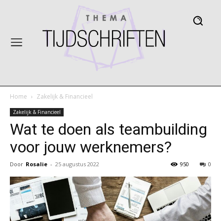
Home
Zakelijk & Financieel
Zakelijk & Financieel
Wat te doen als teambuilding
voor jouw werknemers?
Door
Rosalie
-
25 augustus 2022
950
0