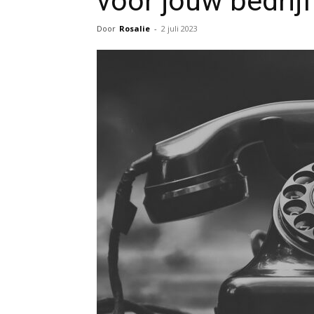
voor jouw bedrijf
Door
Rosalie
-
2 juli 2023