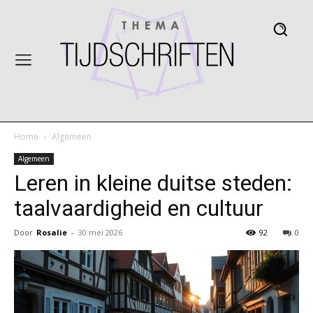
Home
Algemeen
Algemeen
Leren in kleine duitse steden:
taalvaardigheid en cultuur
Door
Rosalie
-
30 mei 2026
92
0