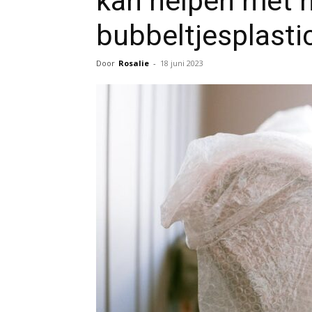
kan helpen met 
bubbeltjesplasti
Door
Rosalie
-
18 juni 2023