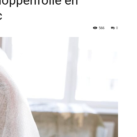
noppenfolie en
c
566
0